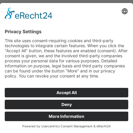
+ 49 162 1033494
info@pfeifer-advisory.de
English