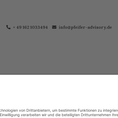
+ 49 162 1033494
info@pfeifer-advisory.de